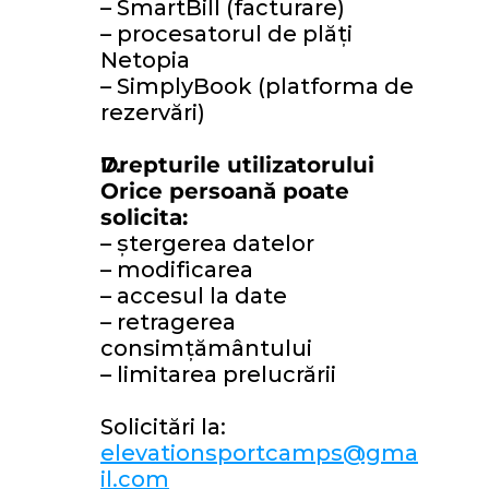
– SmartBill (facturare) 
– procesatorul de plăți 
Netopia 
– SimplyBook (platforma de 
rezervări)
Drepturile utilizatorului 
Orice persoană poate 
solicita: 
– ștergerea datelor 
– modificarea 
– accesul la date 
– retragerea 
consimțământului 
– limitarea prelucrării
Solicitări la: 
elevationsportcamps@gma
il.com